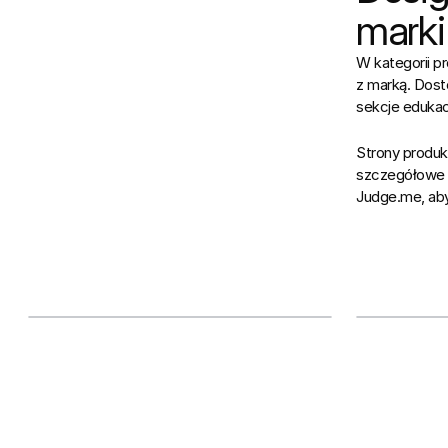
marki
W kategorii p
z marką. Dos
sekcje edukac
Strony produkt
szczegółowe o
Judge.me, aby