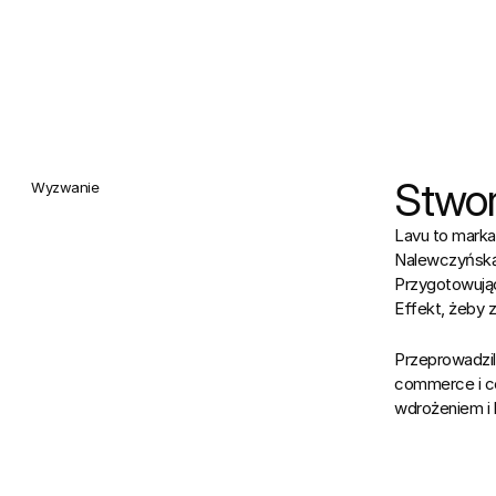
Stwor
Wyzwanie
Lavu to marka
Nalewczyńską 
Przygotowując
Effekt, żeby 
Przeprowadzil
commerce i cel
wdrożeniem i 