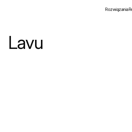
Rozwiązania
R
Design
Architektura
Lavu
Kreacja i UX 