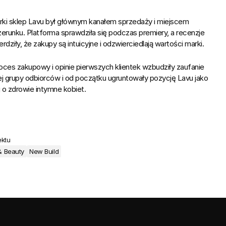
u
rki sklep Lavu był głównym kanałem sprzedaży i miejscem 
erunku. Platforma sprawdziła się podczas premiery, a recenzje 
erdziły, że zakupy są intuicyjne i odzwierciedlają wartości marki.
oces zakupowy i opinie pierwszych klientek wzbudziły zaufanie 
j grupy odbiorców i od początku ugruntowały pozycję Lavu jako 
 o zdrowie intymne kobiet.
ektu
& Beauty
New Build
 razem