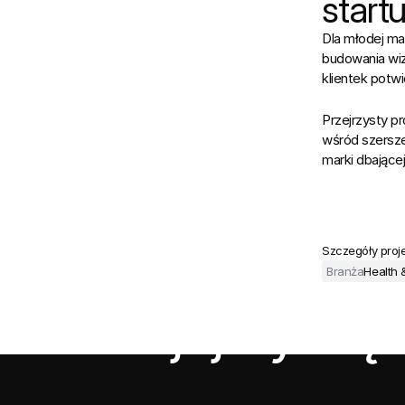
start
Dla młodej ma
budowania wiz
klientek potwi
Przejrzysty pr
wśród szersze
marki dbającej
Szczegóły proj
Branża
Health 
Rozwijajmy się