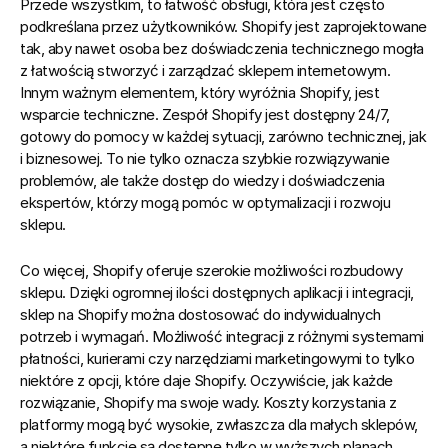
Przede wszystkim, to łatwość obsługi, która jest często 
podkreślana przez użytkowników. 
Shopify jest zaprojektowane 
tak, aby nawet osoba bez doświadczenia technicznego mogła 
z łatwością stworzyć i zarządzać sklepem internetowym.
Innym ważnym elementem, który wyróżnia Shopify, jest 
wsparcie techniczne. Zespół Shopify jest dostępny 24/7, 
gotowy do pomocy w każdej sytuacji, zarówno technicznej, jak 
i biznesowej. To nie tylko oznacza szybkie rozwiązywanie 
problemów, ale także dostęp do wiedzy i doświadczenia 
ekspertów, którzy mogą pomóc w optymalizacji i rozwoju 
sklepu.
Co więcej, Shopify oferuje szerokie możliwości rozbudowy 
sklepu. Dzięki ogromnej ilości dostępnych aplikacji i integracji, 
sklep na Shopify można dostosować do indywidualnych 
potrzeb i wymagań. Możliwość integracji z różnymi systemami 
płatności, kurierami czy narzędziami marketingowymi to tylko 
niektóre z opcji, które daje Shopify. Oczywiście, jak każde 
rozwiązanie, Shopify ma swoje wady. Koszty korzystania z 
platformy mogą być wysokie, zwłaszcza dla małych sklepów, 
a niektóre funkcje są dostępne tylko w wyższych planach. 