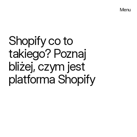
Menu
Zamknij
Rozwiązania
Shopify co to 
Realizacje
takiego? Poznaj 
bliżej, czym jest 
Insighty
platforma Shopify
O nas
Kontakt
Select Language
Polski