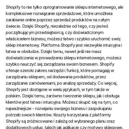
Shopify to nie tylko oprogramowanie 
sklepu internetowego
, ale 
kompleksowe rozwiązanie sprzedażowe, które umożliwia 
zarabianie online poprzez sprzedaż produktów na całym 
świecie. Dzięki 
Shopify
, niezależnie od tego, czy jesteś 
początkującym przedsiębiorcą, czy doświadczonym 
właścicielem biznesu, możesz łatwo i szybko uruchomić swój 
sklep internetowy. 
Platforma Shopify
 jest niezwykle intuicyjna i 
łatwa w obsłudze. Dzięki temu, nawet jeśli nie masz 
doświadczenia w prowadzeniu sklepu internetowego, możesz 
szybko nauczyć się zarządzania swoim biznesem. Shopify 
oferuje szeroki zakres narzędzi i funkcji, które pomagają w 
zarządzaniu sklepem, od dodawania produktów, przez 
zarządzanie zamówieniami, po analizę sprzedaży. Co więcej, 
Shopify jest dostępne w wielu językach, w tym także w 
polskim. Dzięki temu, zarówno tworzenie sklepu, jak i obsługa 
klientów jest łatwa i intuicyjna. Możesz skupić się na tym, co 
najważniejsze - rozwijaniu swojego biznesu i zaspokajaniu 
potrzeb swoich klientów. 
Koszty korzystania z platformy 
Shopify są zróżnicowane i zależą od wybranego planu oraz 
dodatkowych usług, takich jak aplikacje czy motywy sklepowe.