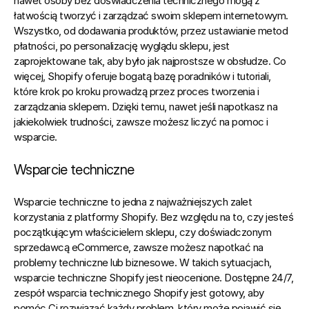
nawet osoby bez doświadczenia technicznego mogą z 
łatwością tworzyć i zarządzać swoim sklepem internetowym. 
Wszystko, od dodawania produktów, przez ustawianie metod 
płatności, po personalizację wyglądu sklepu, jest 
zaprojektowane tak, aby było jak najprostsze w obsłudze. Co 
więcej, Shopify oferuje bogatą bazę poradników i tutoriali, 
które krok po kroku prowadzą przez proces tworzenia i 
zarządzania sklepem. Dzięki temu, nawet jeśli napotkasz na 
jakiekolwiek trudności, zawsze możesz liczyć na pomoc i 
wsparcie.
Wsparcie techniczne
Wsparcie techniczne to jedna z najważniejszych zalet 
korzystania z platformy Shopify.
 Bez względu na to, czy jesteś 
początkującym właścicielem sklepu, czy doświadczonym 
sprzedawcą eCommerce, zawsze możesz napotkać na 
problemy techniczne lub biznesowe. W takich sytuacjach, 
wsparcie techniczne Shopify jest nieocenione. Dostępne 24/7, 
zespół wsparcia technicznego Shopify jest gotowy, aby 
pomóc Ci rozwiązać każdy problem, który może pojawić się 