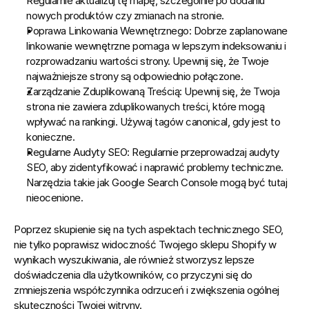
Regularnie aktualizuj tę mapę, szczególnie po dodaniu 
nowych produktów czy zmianach na stronie.
Poprawa Linkowania Wewnętrznego:
 Dobrze zaplanowane 
linkowanie wewnętrzne pomaga w lepszym indeksowaniu i 
rozprowadzaniu wartości strony. Upewnij się, że Twoje 
najważniejsze strony są odpowiednio połączone.
Zarządzanie Zduplikowaną Treścią:
 Upewnij się, że Twoja 
strona nie zawiera zduplikowanych treści, które mogą 
wpływać na rankingi. Używaj tagów canonical, gdy jest to 
konieczne.
Regularne Audyty SEO:
 Regularnie przeprowadzaj audyty 
SEO, aby zidentyfikować i naprawić problemy techniczne. 
Narzędzia takie jak Google Search Console mogą być tutaj 
nieocenione.
Poprzez skupienie się na tych aspektach technicznego SEO, 
nie tylko poprawisz widoczność Twojego sklepu Shopify w 
wynikach wyszukiwania, ale również stworzysz lepsze 
doświadczenia dla użytkowników, co przyczyni się do 
zmniejszenia współczynnika odrzuceń i zwiększenia ogólnej 
skuteczności Twojej witryny.