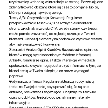
użytkownicy wchodzą w interakcje ze stroną. Pozwalają one 
zidentyfikować obszary, które są często pomijane, lub te, 
które przyciągają najwięcej uwagi.
Testy A/B i Optymalizacja Konwersji:
 Regularne 
przeprowadzanie testów A/B na różnych elementach 
strony, takich jak przyciski CTA, układy strony, czy treści, 
może pomóc zrozumieć, co najlepiej rezonuje z Twoimi 
klientami. Ulepszaj elementy na podstawie wyników testów, 
aby maksymalizować konwersje.
Zbieranie i Analiza Opinii Klientów:
 Bezpośrednie opinie od 
klientów mogą być nieocenionym źródłem informacji. 
Ankiety, formularze opinii, a także interakcje w mediach 
społecznościowych mogą dostarczyć informacji o tym, co 
klienci cenią w Twoim sklepie, a co może wymagać 
poprawy.
Optymalizacja Treści:
 Regularnie aktualizuj i optymalizuj 
treści na Twojej stronie, aby upewnić się, że są one 
aktualne, relewantne i angażujące. Obejmuje to zarówno 
opisy produktów, treści blogowe, jak i inne materiały 
informacyjne.
Przegląd i Ulepszanie SEO:
 SEO nie jest działaniem 