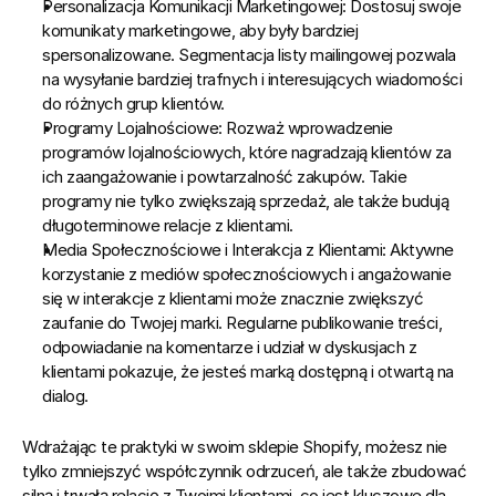
Personalizacja Komunikacji Marketingowej:
 Dostosuj swoje 
komunikaty marketingowe, aby były bardziej 
spersonalizowane. Segmentacja listy mailingowej pozwala 
na wysyłanie bardziej trafnych i interesujących wiadomości 
do różnych grup klientów.
Programy Lojalnościowe:
 Rozważ wprowadzenie 
programów lojalnościowych, które nagradzają klientów za 
ich zaangażowanie i powtarzalność zakupów. Takie 
programy nie tylko zwiększają sprzedaż, ale także budują 
długoterminowe relacje z klientami.
Media Społecznościowe i Interakcja z Klientami:
 Aktywne 
korzystanie z mediów społecznościowych i angażowanie 
się w interakcje z klientami może znacznie zwiększyć 
zaufanie do Twojej marki. Regularne publikowanie treści, 
odpowiadanie na komentarze i udział w dyskusjach z 
klientami pokazuje, że jesteś marką dostępną i otwartą na 
dialog.
Wdrażając te praktyki w swoim sklepie Shopify, możesz nie 
tylko zmniejszyć współczynnik odrzuceń, ale także zbudować 
silną i trwałą relację z Twoimi klientami, co jest kluczowe dla 