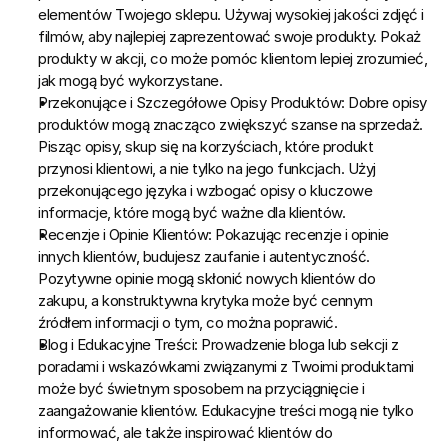
elementów Twojego sklepu. Używaj wysokiej jakości zdjęć i 
filmów, aby najlepiej zaprezentować swoje produkty. Pokaż 
produkty w akcji, co może pomóc klientom lepiej zrozumieć, 
jak mogą być wykorzystane.
Przekonujące i Szczegółowe Opisy Produktów:
 Dobre opisy 
produktów mogą znacząco zwiększyć szanse na sprzedaż. 
Pisząc opisy, skup się na korzyściach, które produkt 
przynosi klientowi, a nie tylko na jego funkcjach. Użyj 
przekonującego języka i wzbogać opisy o kluczowe 
informacje, które mogą być ważne dla klientów.
Recenzje i Opinie Klientów:
 Pokazując recenzje i opinie 
innych klientów, budujesz zaufanie i autentyczność. 
Pozytywne opinie mogą skłonić nowych klientów do 
zakupu, a konstruktywna krytyka może być cennym 
źródłem informacji o tym, co można poprawić.
Blog i Edukacyjne Treści:
 Prowadzenie bloga lub sekcji z 
poradami i wskazówkami związanymi z Twoimi produktami 
może być świetnym sposobem na przyciągnięcie i 
zaangażowanie klientów. Edukacyjne treści mogą nie tylko 
informować, ale także inspirować klientów do 