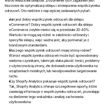
wśród właścicieli sklepów. Zrozumienie tych zagadnień jest 
kluczowe do optymalizacji sklepu i zmniejszenia współczynnika 
odrzuceń. Oto niektóre z najczęściej zadawanych pytań:
Jaki jest dobry współczynnik odrzuceń dla sklepu 
eCommerce?
 Dobry współczynnik odrzuceń dla sklepu 
eCommerce zwykle mieści się w przedziale 20-40%. 
Wartości te mogą się różnić w zależności od branży i 
specyfiki sklepu, więc ważne jest, aby porównać je z 
branżowymi standardami.
Dlaczego współczynnik odrzuceń mojej strony rośnie?
Wzrost współczynnika odrzuceń może być spowodowany 
wieloma czynnikami, takimi jak słaba jakość treści, problemy 
z użytecznością strony, złe doświadczenia użytkownika na 
urządzeniach mobilnych, lub nieodpowiednie targetowanie 
ruchu.
Czy Shopify Analytics pokazuje współczynnik odrzuceń?
Tak, Shopify Analytics oferuje szczegółowe raporty, które 
zawierają informacje o współczynniku odrzuceń, pozwalając 
na śledzenie tego wskaźnika i analizę zachowania 
użytkowników.