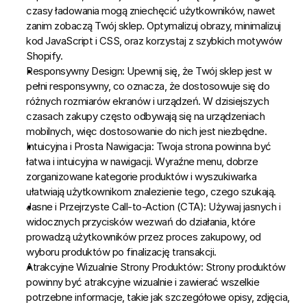
czasy ładowania mogą zniechęcić użytkowników, nawet 
zanim zobaczą Twój sklep. Optymalizuj obrazy, minimalizuj 
kod JavaScript i CSS, oraz korzystaj z szybkich motywów 
Shopify.
Responsywny Design:
 Upewnij się, że Twój sklep jest w 
pełni responsywny, co oznacza, że dostosowuje się do 
różnych rozmiarów ekranów i urządzeń. W dzisiejszych 
czasach zakupy często odbywają się na urządzeniach 
mobilnych, więc dostosowanie do nich jest niezbędne.
Intuicyjna i Prosta Nawigacja:
 Twoja strona powinna być 
łatwa i intuicyjna w nawigacji. Wyraźne menu, dobrze 
zorganizowane kategorie produktów i wyszukiwarka 
ułatwiają użytkownikom znalezienie tego, czego szukają.
Jasne i Przejrzyste Call-to-Action (CTA):
 Używaj jasnych i 
widocznych przycisków wezwań do działania, które 
prowadzą użytkowników przez proces zakupowy, od 
wyboru produktów po finalizację transakcji.
Atrakcyjne Wizualnie Strony Produktów:
 Strony produktów 
powinny być atrakcyjne wizualnie i zawierać wszelkie 
potrzebne informacje, takie jak szczegółowe opisy, zdjęcia, 