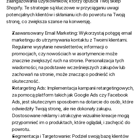
zaangażowania użytkowników, którzy opuścili Twój sklep 
Shopify. Te strategie są kluczowe w przyciąganiu uwagi 
potencjalnych klientów i skłanianiu ich do powrotu na Twoją 
stronę, co zwiększa szanse na konwersję.
Zaawansowany Email Marketing:
 Wykorzystaj potęgę email 
marketingu do utrzymywania kontaktu z Twoimi klientami. 
Regularne wysyłanie newsletterów, informacji o 
promocjach, czy nowościach w asortymencie może 
znacznie zwiększyć ruch na stronie. Personalizacja tych 
wiadomości, na podstawie wcześniejszych zakupów lub 
zachowań na stronie, może znacząco podnieść ich 
skuteczność.
Retargeting Ads:
 Implementacja kampanii retargetingowych, 
za pomocą platform takich jak Google Ads czy Facebook 
Ads, jest skutecznym sposobem na dotarcie do osób, które 
odwiedziły Twoją stronę, ale nie dokonały zakupu. 
Dostosowane reklamy i atrakcyjne wizualnie kreacje mogą 
przypomnieć im o produktach, które oglądali, i zachęcić do 
powrotu.
Segmentacja i Targetowanie:
 Podziel swoją bazę klientów 