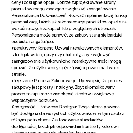
ceny i dostępne opcje. Dobrze zaprojektowane strony 
produktów mogą znacząco zwiększyć zaangażowanie.
Personalizacja Doświadczeń:
 Rozważ implementację funkcji 
personalizacji, takich jak rekomendacje produktów oparte na 
wcześniejszych zakupach lub przeglądanych stronach. 
Personalizacja może sprawić, że zakupy staną się bardziej 
osobiste i angażujące.
Interaktywny Kontent:
 Używaj interaktywnych elementów, 
takich jak wideo, quizy czy chatboty, aby zwiększyć 
zaangażowanie użytkowników. Interaktywne treści mogą 
sprawić, że użytkownicy spędzą więcej czasu na Twojej 
stronie.
Ulepszenie Procesu Zakupowego:
 Upewnij się, że proces 
zakupowy jest prosty i intuicyjny. Zbyt skomplikowany 
proces zakupu może zniechęcić klientów i zwiększyć 
współczynnik odrzuceń.
Dostępność i Ułatwienia Dostępu:
 Twoja strona powinna 
być dostępna dla wszystkich użytkowników, w tym osób z 
różnymi potrzebami. Zastosowanie standardów 
dostępności, takich jak odpowiednie kontrasty kolorów i 
alternatywne teksty dla obrazów, jest ważne.