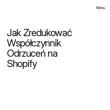
Menu
Zamknij
Rozwiązania
Jak Zredukować 
Realizacje
Współczynnik 
Odrzuceń na 
Insighty
Shopify
O nas
Kontakt
Select Language
Polski