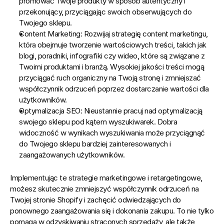
promować Twoje produkty w sposób autentyczny i 
przekonujący, przyciągając swoich obserwujących do 
Twojego sklepu.
Content Marketing:
 Rozwijaj strategię content marketingu, 
która obejmuje tworzenie wartościowych treści, takich jak 
blogi, poradniki, infografiki czy wideo, które są związane z 
Twoimi produktami i branżą. Wysokiej jakości treści mogą 
przyciągać ruch organiczny na Twoją stronę i zmniejszać 
współczynnik odrzuceń poprzez dostarczanie wartości dla 
użytkowników.
Optymalizacja SEO:
 Nieustannie pracuj nad optymalizacją 
swojego sklepu pod kątem wyszukiwarek. Dobra 
widoczność w wynikach wyszukiwania może przyciągnąć 
do Twojego sklepu bardziej zainteresowanych i 
zaangażowanych użytkowników.
Implementując te strategie marketingowe i retargetingowe, 
możesz skutecznie zmniejszyć współczynnik odrzuceń na 
Twojej stronie Shopify
 i zachęcić odwiedzających do 
ponownego zaangażowania się i dokonania zakupu. To nie tylko 
pomaga w odzyskiwaniu straconych sprzedaży, ale także 