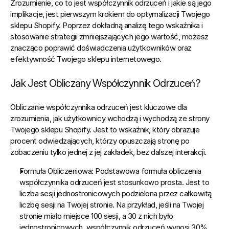
Zrozumienie, co to jest współczynnik odrzuceń i jakie są jego 
implikacje, jest pierwszym krokiem do optymalizacji Twojego 
sklepu Shopify.
 Poprzez dokładną analizę tego wskaźnika i 
stosowanie strategii zmniejszających jego wartość, możesz 
znacząco poprawić doświadczenia użytkowników oraz 
efektywność Twojego sklepu internetowego.
Jak Jest Obliczany Współczynnik Odrzuceń?
Obliczanie współczynnika odrzuceń jest kluczowe dla 
zrozumienia, jak użytkownicy wchodzą i wychodzą ze strony 
Twojego sklepu Shopify. Jest to wskaźnik, który obrazuje 
procent odwiedzających, którzy opuszczają stronę po 
zobaczeniu tylko jednej z jej zakładek, bez dalszej interakcji.
Formuła Obliczeniowa:
 Podstawowa formuła obliczenia 
współczynnika odrzuceń jest stosunkowo prosta. Jest to 
liczba sesji jednostronicowych podzielona przez całkowitą 
liczbę sesji na Twojej stronie. Na przykład, jeśli na Twojej 
stronie miało miejsce 100 sesji, a 30 z nich było 
jednostronicowych, współczynnik odrzuceń wynosi 30%.