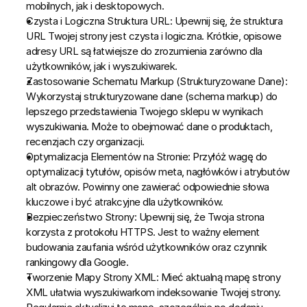
mobilnych, jak i desktopowych.
Czysta i Logiczna Struktura URL:
 Upewnij się, że struktura 
URL Twojej strony jest czysta i logiczna. Krótkie, opisowe 
adresy URL są łatwiejsze do zrozumienia zarówno dla 
użytkowników, jak i wyszukiwarek.
Zastosowanie Schematu Markup (Strukturyzowane Dane):
Wykorzystaj strukturyzowane dane (schema markup) do 
lepszego przedstawienia Twojego sklepu w wynikach 
wyszukiwania. Może to obejmować dane o produktach, 
recenzjach czy organizacji.
Optymalizacja Elementów na Stronie:
 Przyłóż wagę do 
optymalizacji tytułów, opisów meta, nagłówków i atrybutów 
alt obrazów. Powinny one zawierać odpowiednie słowa 
kluczowe i być atrakcyjne dla użytkowników.
Bezpieczeństwo Strony:
 Upewnij się, że Twoja strona 
korzysta z protokołu HTTPS. Jest to ważny element 
budowania zaufania wśród użytkowników oraz czynnik 
rankingowy dla Google.
Tworzenie Mapy Strony XML:
 Mieć aktualną mapę strony 
XML ułatwia wyszukiwarkom indeksowanie Twojej strony. 