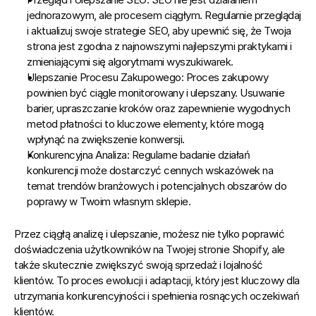
jednorazowym, ale procesem ciągłym. Regularnie przeglądaj 
i aktualizuj swoje strategie SEO, aby upewnić się, że Twoja 
strona jest zgodna z najnowszymi najlepszymi praktykami i 
zmieniającymi się algorytmami wyszukiwarek.
Ulepszanie Procesu Zakupowego:
 Proces zakupowy 
powinien być ciągle monitorowany i ulepszany. Usuwanie 
barier, upraszczanie kroków oraz zapewnienie wygodnych 
metod płatności to kluczowe elementy, które mogą 
wpłynąć na zwiększenie konwersji.
Konkurencyjna Analiza:
 Regularne badanie działań 
konkurencji może dostarczyć cennych wskazówek na 
temat trendów branżowych i potencjalnych obszarów do 
poprawy w Twoim własnym sklepie.
Przez ciągłą analizę i ulepszanie, możesz nie tylko poprawić 
doświadczenia użytkowników na Twojej stronie Shopify, ale 
także skutecznie zwiększyć swoją sprzedaż i lojalność 
klientów.
 To proces ewolucji i adaptacji, który jest kluczowy dla 
utrzymania konkurencyjności i spełnienia rosnących oczekiwań 
klientów.