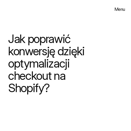
Menu
Zamknij
Rozwiązania
Jak poprawić 
Realizacje
konwersję dzięki 
optymalizacji 
Insighty
checkout na 
O nas
Shopify?
Kontakt
Select Language
Polski