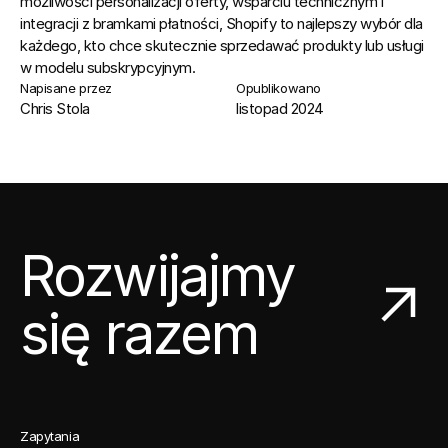
możliwości personalizacji oferty, wsparciu technicznym i 
integracji z bramkami płatności, Shopify to najlepszy wybór dla 
każdego, kto chce skutecznie sprzedawać produkty lub usługi 
w modelu subskrypcyjnym.
Napisane przez
Opublikowano
Chris Stola
listopad 2024
Rozwijajmy
się razem
Zapytania