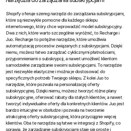
Narzędzia do zarządzania subskrypcjami
Shopify oferuje szereg narzędzi do zarządzania subskrypcjami, 
które są niezwykle pomocne dla każdego sklepu 
internetowego, który chce wprowadzić model subskrypcyjny. 
Dwa z nich, które warto szczególnie wyróżnić, to Recharge i 
Juo. Recharge to potężne narzędzie, które umożliwia 
automatyzację procesów związanych z subskrypcjami. Dzięki 
niemu, możesz łatwo zarządzać cyklicznymi płatnościami, 
przypomnieniami o subskrypcji, a nawet umożliwić klientom 
samodzielne zarządzanie swoimi subskrypcjami. To narzędzie 
jest niezwykle elastyczne i można je dostosować do 
specyficznych potrzeb Twojego sklepu. 
Z kolei Juo to 
narzędzie, które pozwala na personalizację oferty 
subskrypcyjnej. Dzięki niemu, możesz tworzyć różne plany 
subskrypcyjne, oferować rabaty dla stałych klientów, a nawet 
tworzyć indywidualne oferty dla konkretnych klientów.
 Juo jest 
bardzo intuicyjne w obsłudze i pozwala na tworzenie 
atrakcyjnej oferty subskrypcyjnej, która przyciągnie więcej 
klientów. Oba te narzędzia są łatwe w integracji z Shopify, co 
sprawia, że zarządzanie subskrypcjami staje się proste i 