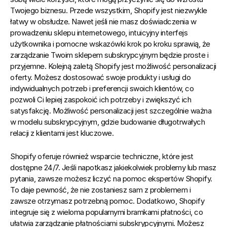
Twojego biznesu. Przede wszystkim, Shopify jest niezwykle 
łatwy w obsłudze. Nawet jeśli nie masz doświadczenia w 
prowadzeniu sklepu internetowego, intuicyjny interfejs 
użytkownika i pomocne wskazówki krok po kroku sprawią, że 
zarządzanie Twoim sklepem subskrypcyjnym będzie proste i 
przyjemne. Kolejną zaletą Shopify jest możliwość personalizacji 
oferty. Możesz dostosować swoje produkty i usługi do 
indywidualnych potrzeb i preferencji swoich klientów, co 
pozwoli Ci lepiej zaspokoić ich potrzeby i zwiększyć ich 
satysfakcję. Możliwość personalizacji jest szczególnie ważna 
w modelu subskrypcyjnym, gdzie budowanie długotrwałych 
relacji z klientami jest kluczowe.
Shopify oferuje również wsparcie techniczne, które jest 
dostępne 24/7. Jeśli napotkasz jakiekolwiek problemy lub masz 
pytania, zawsze możesz liczyć na pomoc ekspertów Shopify. 
To daje pewność, że nie zostaniesz sam z problemem i 
zawsze otrzymasz potrzebną pomoc. Dodatkowo, Shopify 
integruje się z wieloma popularnymi bramkami płatności, co 
ułatwia zarządzanie płatnościami subskrypcyjnymi. Możesz 