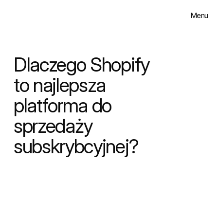
Menu
Zamknij
Rozwiązania
Dlaczego Shopify 
Realizacje
to najlepsza 
platforma do 
Insighty
sprzedaży 
O nas
subskrybcyjnej?
Kontakt
Select Language
Polski