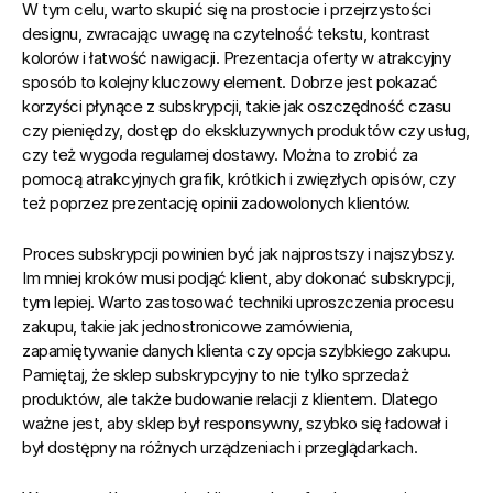
W tym celu, warto skupić się na prostocie i przejrzystości 
designu, zwracając uwagę na czytelność tekstu, kontrast 
kolorów i łatwość nawigacji. Prezentacja oferty w atrakcyjny 
sposób to kolejny kluczowy element. Dobrze jest pokazać 
korzyści płynące z subskrypcji, takie jak oszczędność czasu 
czy pieniędzy, dostęp do ekskluzywnych produktów czy usług, 
czy też wygoda regularnej dostawy. Można to zrobić za 
pomocą atrakcyjnych grafik, krótkich i zwięzłych opisów, czy 
też poprzez prezentację opinii zadowolonych klientów.
Proces subskrypcji powinien być jak najprostszy i najszybszy. 
Im mniej kroków musi podjąć klient, aby dokonać subskrypcji, 
tym lepiej. Warto zastosować techniki uproszczenia procesu 
zakupu, takie jak jednostronicowe zamówienia, 
zapamiętywanie danych klienta czy opcja szybkiego zakupu. 
Pamiętaj, że sklep subskrypcyjny to nie tylko sprzedaż 
produktów, ale także budowanie relacji z klientem. Dlatego 
ważne jest, aby sklep był responsywny, szybko się ładował i 
był dostępny na różnych urządzeniach i przeglądarkach.