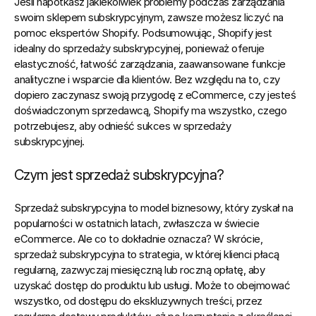
Jeśli napotkasz jakiekolwiek problemy podczas zarządzania 
swoim sklepem subskrypcyjnym, zawsze możesz liczyć na 
pomoc ekspertów Shopify. Podsumowując, Shopify jest 
idealny do sprzedaży subskrypcyjnej, ponieważ oferuje 
elastyczność, łatwość zarządzania, zaawansowane funkcje 
analityczne i wsparcie dla klientów. Bez względu na to, czy 
dopiero zaczynasz swoją przygodę z eCommerce, czy jesteś 
doświadczonym sprzedawcą, Shopify ma wszystko, czego 
potrzebujesz, aby odnieść sukces w sprzedaży 
subskrypcyjnej.
Czym jest sprzedaż subskrypcyjna?
Sprzedaż subskrypcyjna to model biznesowy, który zyskał na 
popularności w ostatnich latach, zwłaszcza w świecie 
eCommerce. Ale co to dokładnie oznacza? W skrócie, 
sprzedaż subskrypcyjna to strategia, w której klienci płacą 
regularną, zazwyczaj miesięczną lub roczną opłatę, aby 
uzyskać dostęp do produktu lub usługi. Może to obejmować 
wszystko, od dostępu do ekskluzywnych treści, przez 