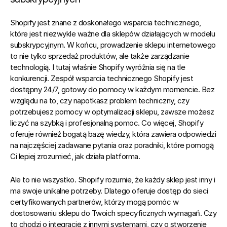
Shopify jest znane z doskonałego wsparcia technicznego, 
które jest niezwykle ważne dla sklepów działających w modelu 
subskrypcyjnym. W końcu, prowadzenie sklepu internetowego 
to nie tylko sprzedaż produktów, ale także zarządzanie 
technologią. I tutaj właśnie Shopify wyróżnia się na tle 
konkurencji. Zespół wsparcia technicznego Shopify jest 
dostępny 24/7, gotowy do pomocy w każdym momencie. Bez 
względu na to, czy napotkasz problem techniczny, czy 
potrzebujesz pomocy w optymalizacji sklepu, zawsze możesz 
liczyć na szybką i profesjonalną pomoc. Co więcej, Shopify 
oferuje również bogatą bazę wiedzy, która zawiera odpowiedzi 
na najczęściej zadawane pytania oraz poradniki, które pomogą 
Ci lepiej zrozumieć, jak działa platforma.
Ale to nie wszystko. Shopify rozumie, że każdy sklep jest inny i 
ma swoje unikalne potrzeby. Dlatego oferuje dostęp do sieci 
certyfikowanych partnerów, którzy mogą pomóc w 
dostosowaniu sklepu do Twoich specyficznych wymagań. Czy 
to chodzi o integrację z innymi systemami, czy o stworzenie 