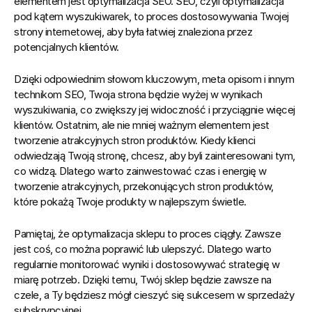
elementem jest optymalizacja SEO. SEO, czyli optymalizacja 
pod kątem wyszukiwarek, to proces dostosowywania Twojej 
strony internetowej, aby była łatwiej znaleziona przez 
potencjalnych klientów.
Dzięki odpowiednim słowom kluczowym, meta opisom i innym 
technikom SEO, Twoja strona będzie wyżej w wynikach 
wyszukiwania, co zwiększy jej widoczność i przyciągnie więcej 
klientów. Ostatnim, ale nie mniej ważnym elementem jest 
tworzenie atrakcyjnych stron produktów. Kiedy klienci 
odwiedzają Twoją stronę, chcesz, aby byli zainteresowani tym, 
co widzą. Dlatego warto zainwestować czas i energię w 
tworzenie atrakcyjnych, przekonujących stron produktów, 
które pokażą Twoje produkty w najlepszym świetle.
Pamiętaj, że optymalizacja sklepu to proces ciągły. Zawsze 
jest coś, co można poprawić lub ulepszyć. Dlatego warto 
regularnie monitorować wyniki i dostosowywać strategię w 
miarę potrzeb. Dzięki temu, Twój sklep będzie zawsze na 
czele, a Ty będziesz mógł cieszyć się sukcesem w sprzedaży 
subskrypcyjnej.