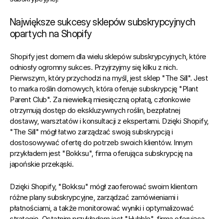
Największe sukcesy sklepów subskrypcyjnych 
opartych na Shopify
Shopify jest domem dla wielu sklepów subskrypcyjnych, które 
odniosły ogromny sukces. Przyjrzyjmy się kilku z nich. 
Pierwszym, który przychodzi na myśl, jest sklep "The Sill". Jest 
to marka roślin domowych, która oferuje subskrypcję "Plant 
Parent Club". Za niewielką miesięczną opłatą, członkowie 
otrzymują dostęp do ekskluzywnych roślin, bezpłatnej 
dostawy, warsztatów i konsultacji z ekspertami. Dzięki Shopify, 
"The Sill" mógł łatwo zarządzać swoją subskrypcją i 
dostosowywać ofertę do potrzeb swoich klientów. Innym 
przykładem jest "Bokksu", firma oferująca subskrypcję na 
japońskie przekąski.
Dzięki Shopify, "Bokksu" mógł zaoferować swoim klientom 
różne plany subskrypcyjne, zarządzać zamówieniami i 
płatnościami, a także monitorować wyniki i optymalizować 
strategię. Ostatnim przykładem jest "Hubble", firma oferująca 