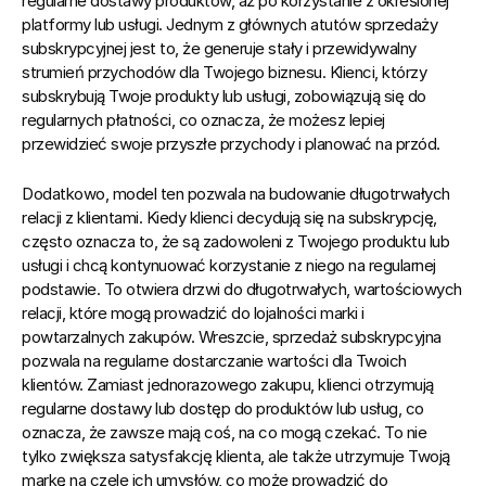
regularne dostawy produktów, aż po korzystanie z określonej 
platformy lub usługi. Jednym z głównych atutów sprzedaży 
subskrypcyjnej jest to, że generuje stały i przewidywalny 
strumień przychodów dla Twojego biznesu. Klienci, którzy 
subskrybują Twoje produkty lub usługi, zobowiązują się do 
regularnych płatności, co oznacza, że możesz lepiej 
przewidzieć swoje przyszłe przychody i planować na przód.
Dodatkowo, model ten pozwala na budowanie długotrwałych 
relacji z klientami. Kiedy klienci decydują się na subskrypcję, 
często oznacza to, że są zadowoleni z Twojego produktu lub 
usługi i chcą kontynuować korzystanie z niego na regularnej 
podstawie. To otwiera drzwi do długotrwałych, wartościowych 
relacji, które mogą prowadzić do lojalności marki i 
powtarzalnych zakupów. Wreszcie, sprzedaż subskrypcyjna 
pozwala na regularne dostarczanie wartości dla Twoich 
klientów. Zamiast jednorazowego zakupu, klienci otrzymują 
regularne dostawy lub dostęp do produktów lub usług, co 
oznacza, że zawsze mają coś, na co mogą czekać. To nie 
tylko zwiększa satysfakcję klienta, ale także utrzymuje Twoją 
markę na czele ich umysłów, co może prowadzić do 