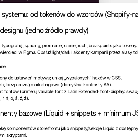
 systemu: od tokenów do wzorców (Shopify‑na
 designu (jedno źródło prawdy)
, typografię, spacing, promienie, cienie, ruch, breakpoints
 jako tokeny.
wierciedl w Figma. Obsłuż 
light/dark
 i 
akcenty kampanii
 przez aliasy t
ane
eny do ustawień motywu; unikaj „wypalonych” hexów w CSS.
etę bezpieczną marketingowo
 (domyślnie kontrasty AA).
et fontów
 (preferuj 
variable font
 z 
Latin Extended
; 
font-display: swap
, ł, ń, ó, ś, ź, ż
).
nenty bazowe (Liquid + snippets + minimum J
tekę komponentów storefrontu jako 
snippety/sekcje Liquid
 z dostępny
mi skryptami.