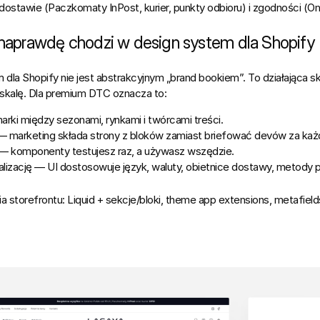
 dostawie (
Paczkomaty InPost
, kurier, punkty odbioru) i zgodności (
 naprawdę chodzi w design system dla Shopify
 dla Shopify nie jest abstrakcyjnym „brand bookiem”. To 
działająca s
 skalę. Dla premium DTC oznacza to:
arki
 między sezonami, rynkami i twórcami treści.
— marketing składa strony z bloków zamiast briefować devów za ka
 — komponenty testujesz raz, a używasz wszędzie.
alizację
 — UI dostosowuje język, waluty, obietnice dostawy, metody p
ia storefrontu: 
Liquid + sekcje/bloki
, 
theme app extensions
, 
metafiel