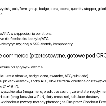
rzyciski, pola/form‑group, badge, cena, ocena, 
quantity stepper
, gale
ne.
le/ARIA
 w snippecie, nie per strona.
ive
 dla feedbacku koszyka/ATC.
 niekrytyczny; dbaj o SSR‑friendly komponenty.
e commerce (przetestowane, gotowe pod CR
rzalne przepływy w wzorce:
uktu
 (ratio obrazka, badge, cena, swatche, ATC/quick add).
ria, picker wariantów, sticky ATC, bloki zaufania, obietnice dostawy/p
 24–48 h”).
i wyszukiwarka
 (mega menu, predictive search, zero‑state, reguły me
ni‑cart
 (progi koszyka w PLN, sloty cross‑sell, kalkulator dostawy).
i w checkout
 (zwroty, metody płatności; na Plus przez Checkout Extens