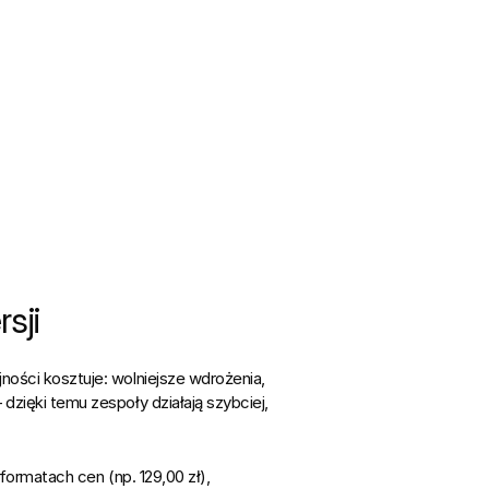
sji
ości kosztuje: wolniejsze wdrożenia, 
zięki temu zespoły działają szybciej, 
 formatach cen (np. 
129,00 zł
), 