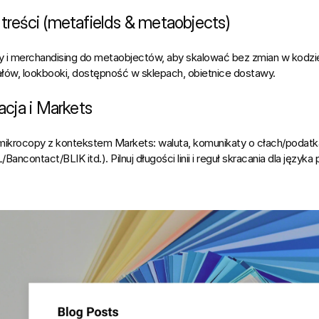
treści (metafields & metaobjects)
y i merchandising do 
metaobjectów
, aby skalować bez zmian w kodzie:
ałów, lookbooki, dostępność w sklepach, obietnice dostawy.
zacja i Markets
mikrocopy z kontekstem 
Markets
: waluta, komunikaty o cłach/podatk
L/Bancontact/
BLIK
 itd.). Pilnuj długości linii i reguł skracania dla 
języka 