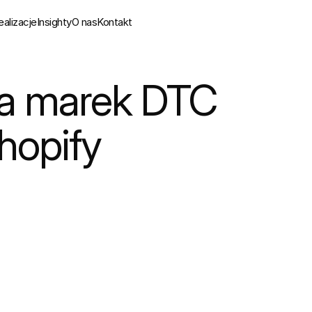
ealizacje
Insighty
O nas
Kontakt
Build
 e-commerce
Wdrożenie i rozwój Shopify
a marek DTC 
Design
Wdrożenie systemu OMS
Migracja do Shopify
hopify