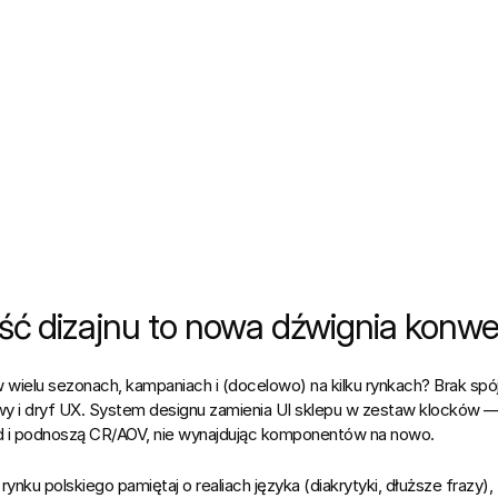
ść dizajnu to nowa dźwignia konwer
 wielu sezonach, kampaniach i (docelowo) na kilku rynkach? Brak spójn
y i dryf UX. 
System designu
 zamienia UI sklepu w zestaw klocków — d
d i podnoszą 
CR/AOV
, nie wynajdując komponentów na nowo.
ynku polskiego pamiętaj o realiach języka (diakrytyki, dłuższe frazy),