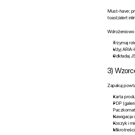
Must‑have:
 p
toast/alert inli
Wdrożeniowo
Trzymaj 
ro
Użyj 
ARIA‑l
Odkładaj JS
3) Wzorc
Zapakuj powta
Karta prod
PDP
 (gale
Paczkomatu
Nawigacja 
Koszyk i mi
Mikrotreśc