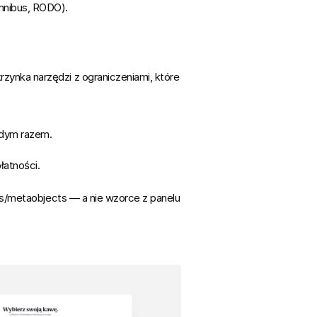
Omnibus, RODO).
krzynka narzędzi
 z ograniczeniami, które 
żdym razem.
łatności.
ds/metaobjects
 — a nie wzorce z panelu 