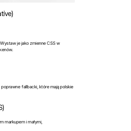
tive)
 Wystaw je jako 
zmienne CSS
 w 
okenów.
; poprawne fallbacki, które mają polskie 
S)
m markupem i małymi, 