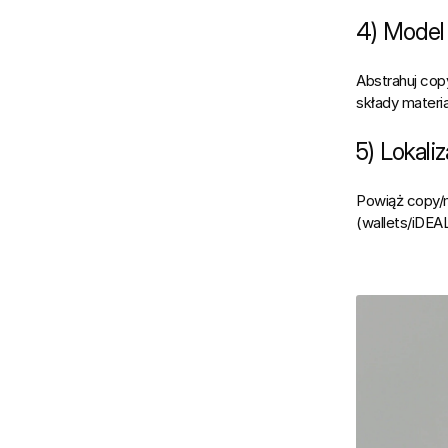
4) Model 
Abstrahuj cop
składy materi
5) Lokali
Powiąż copy/
(wallets/iDEA