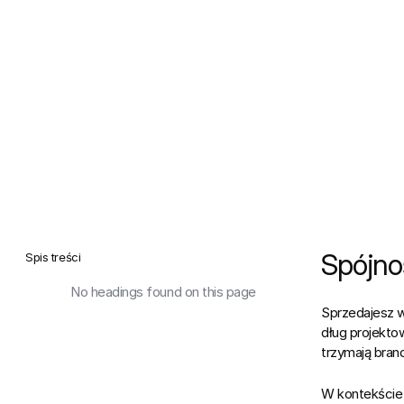
Spójno
Spis treści
No headings found on this page
Sprzedajesz w
dług projektow
trzymają bran
W kontekście r