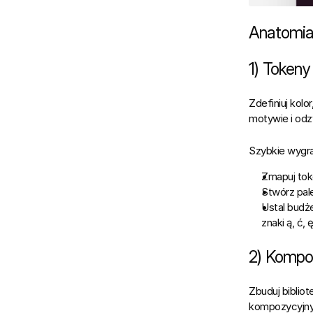
Anatomia
1) Tokeny
Zdefiniuj 
kolor
motywie i odz
Szybkie wygr
Zmapuj tok
Stwórz 
pal
Ustal 
budż
znaki 
ą, ć, ę
2) Kompo
Zbuduj biblio
kompozycyjny