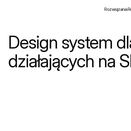
Rozwiązania
R
Design
Architektura
Design system dl
Kreacja i UX 
działających na S