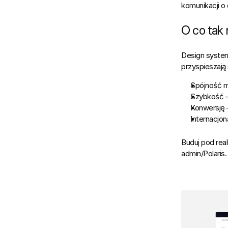
komunikacji o
O co tak
Design system
przyspieszają
Spójność m
Szybkość
 
Konwersję
Internacjon
Buduj pod real
admin/Polaris.