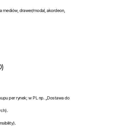
ria mediów, drawer/modal, akordeon, 
O)
ickupu per rynek; w PL np. „Dostawa do 
rch).
ibility).